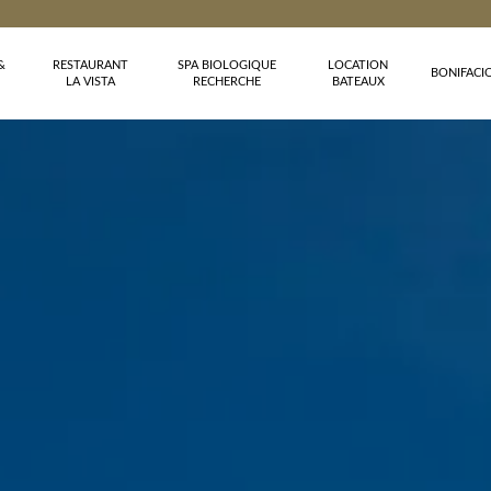
&
RESTAURANT
SPA BIOLOGIQUE
LOCATION
BONIFACI
LA VISTA
RECHERCHE
BATEAUX
-13% sur l'hébe
-20% sur les pet
-20% sur les soi
Des conditions d