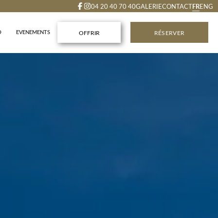
FR
04 20 40 70 40
GALERIE
CONTACT
ENG
O
EVENEMENTS
OFFRIR
RÉSERVER
rgement.
its déjeuners.
ns au SPA (lors de la réservation du séjour).
e règlement et d'annulation plus flexibles.