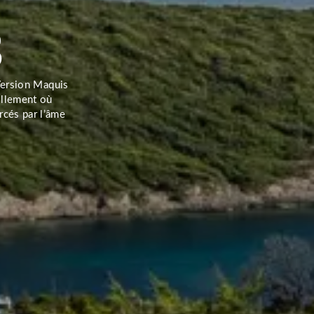
s
Version Maquis
illement où
rcés par l’âme