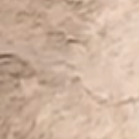
onifac