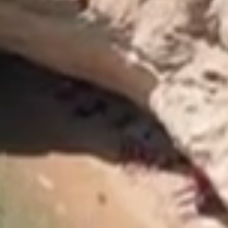
ocati
illas