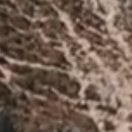
itadel
5*