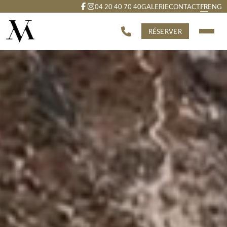
FR
04 20 40 70 40
GALERIE
CONTACT
ENG
RÉSERVER
Spa
-13% sur l'hébergement.
-20% sur les petits déjeuners.
-20% sur les soins au SPA (lors de la réservation du séjour).
Des conditions de règlement et d'annulation plus flexibles.