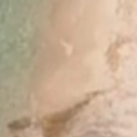
staur
a Vis