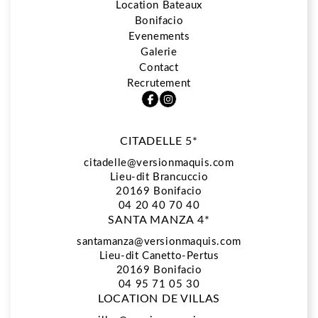
Location Bateaux
Bonifacio
5*
Evenements
Galerie
Contact
Restaurant La Vista
Recrutement
CITADELLE 5*
Spa Biologique Recherche
citadelle@versionmaquis.com
Lieu-dit Brancuccio
20169
Bonifacio
Location Bateaux
04 20 40 70 40
SANTA MANZA 4*
santamanza@versionmaquis.com
Lieu-dit Canetto-Pertus
Bonifacio
20169 Bonifacio
04 95 71 05 30
LOCATION DE VILLAS