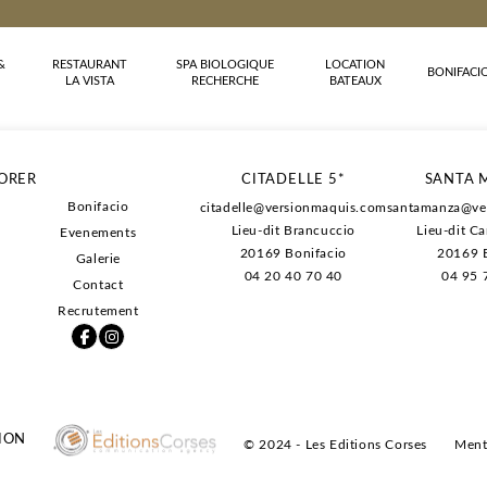
&
RESTAURANT
SPA BIOLOGIQUE
LOCATION
BONIFACI
LA VISTA
RECHERCHE
BATEAUX
-13% sur l'hébe
ORER
CITADELLE 5*
SANTA 
-20% sur les pet
Bonifacio
citadelle@versionmaquis.com
santamanza@ve
-20% sur les soi
Lieu-dit Brancuccio
Lieu-dit C
Evenements
Des conditions d
20169
Bonifacio
20169 B
Galerie
04 20 40 70 40
04 95 
Contact
Recrutement
ION
© 2024 - Les Editions Corses
Ment