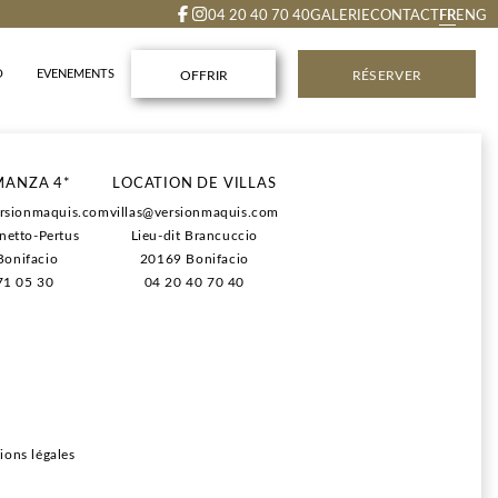
FR
04 20 40 70 40
GALERIE
CONTACT
ENG
O
EVENEMENTS
OFFRIR
RÉSERVER
rgement.
MANZA 4*
LOCATION DE VILLAS
its déjeuners.
rsionmaquis.com
villas@versionmaquis.com
ns au SPA (lors de la réservation du séjour).
anetto-Pertus
Lieu-dit Brancuccio
e règlement et d'annulation plus flexibles.
onifacio
20169 Bonifacio
71 05 30
04 20 40 70 40
ions légales