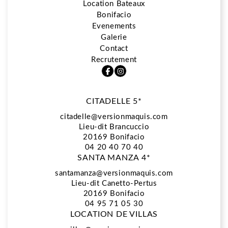
Location Bateaux
Bonifacio
5*
Evenements
Galerie
Contact
Restaurant La Vista
Recrutement
CITADELLE 5*
Spa Biologique Recherche
citadelle@versionmaquis.com
Lieu-dit Brancuccio
20169
Bonifacio
Location Bateaux
04 20 40 70 40
SANTA MANZA 4*
santamanza@versionmaquis.com
Lieu-dit Canetto-Pertus
Bonifacio
20169 Bonifacio
04 95 71 05 30
LOCATION DE VILLAS