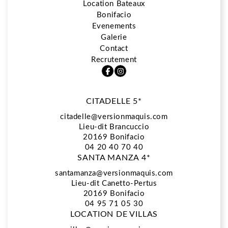
Location Bateaux
Bonifacio
5*
Evenements
Galerie
Contact
Restaurant La Vista
Recrutement
CITADELLE 5*
Spa Biologique Recherche
citadelle@versionmaquis.com
Lieu-dit Brancuccio
20169
Bonifacio
Location Bateaux
04 20 40 70 40
SANTA MANZA 4*
santamanza@versionmaquis.com
Lieu-dit Canetto-Pertus
Bonifacio
20169 Bonifacio
04 95 71 05 30
LOCATION DE VILLAS