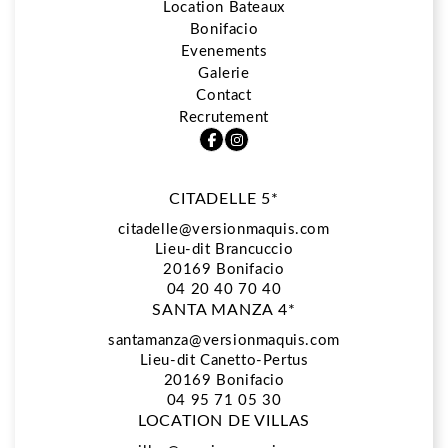
Location Bateaux
Bonifacio
5*
Evenements
Galerie
Contact
Restaurant La Vista
Recrutement
CITADELLE 5*
Spa Biologique Recherche
citadelle@versionmaquis.com
Lieu-dit Brancuccio
20169
Bonifacio
Location Bateaux
04 20 40 70 40
SANTA MANZA 4*
santamanza@versionmaquis.com
Lieu-dit Canetto-Pertus
Bonifacio
20169 Bonifacio
04 95 71 05 30
LOCATION DE VILLAS