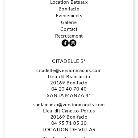
Location Bateaux
Bonifacio
5*
Evenements
Galerie
Contact
Restaurant La Vista
Recrutement
CITADELLE 5*
Spa Biologique Recherche
citadelle@versionmaquis.com
Lieu-dit Brancuccio
20169
Bonifacio
Location Bateaux
04 20 40 70 40
SANTA MANZA 4*
santamanza@versionmaquis.com
Lieu-dit Canetto-Pertus
Bonifacio
20169 Bonifacio
04 95 71 05 30
LOCATION DE VILLAS