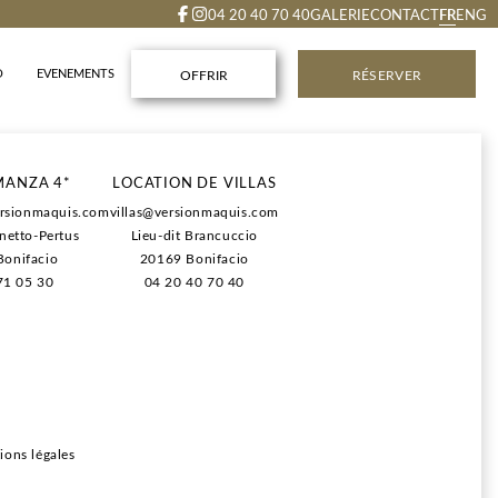
FR
04 20 40 70 40
GALERIE
CONTACT
ENG
O
EVENEMENTS
OFFRIR
RÉSERVER
rgement.
MANZA 4*
LOCATION DE VILLAS
its déjeuners.
rsionmaquis.com
villas@versionmaquis.com
ns au SPA (lors de la réservation du séjour).
anetto-Pertus
Lieu-dit Brancuccio
e règlement et d'annulation plus flexibles.
onifacio
20169 Bonifacio
71 05 30
04 20 40 70 40
ions légales