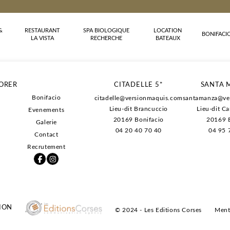
&
RESTAURANT
SPA BIOLOGIQUE
LOCATION
BONIFACI
LA VISTA
RECHERCHE
BATEAUX
-13% sur l'hébe
ORER
CITADELLE 5*
SANTA 
-20% sur les pet
Bonifacio
citadelle@versionmaquis.com
santamanza@ve
-20% sur les soi
Lieu-dit Brancuccio
Lieu-dit C
Evenements
Des conditions d
20169
Bonifacio
20169 B
Galerie
04 20 40 70 40
04 95 
Contact
Recrutement
ION
© 2024 - Les Editions Corses
Ment