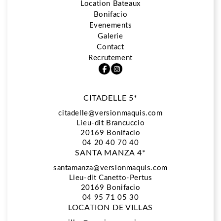
Location Bateaux
Bonifacio
5*
Evenements
Galerie
Contact
Restaurant La Vista
Recrutement
CITADELLE 5*
Spa Biologique Recherche
citadelle@versionmaquis.com
Lieu-dit Brancuccio
20169
Bonifacio
Location Bateaux
04 20 40 70 40
SANTA MANZA 4*
santamanza@versionmaquis.com
Lieu-dit Canetto-Pertus
Bonifacio
20169 Bonifacio
04 95 71 05 30
LOCATION DE VILLAS