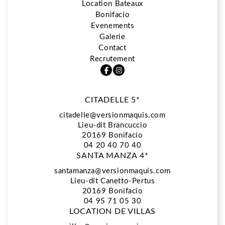
Location Bateaux
Bonifacio
5*
Evenements
Galerie
Contact
Restaurant La Vista
Recrutement
CITADELLE 5*
Spa Biologique Recherche
citadelle@versionmaquis.com
Lieu-dit Brancuccio
20169
Bonifacio
Location Bateaux
04 20 40 70 40
SANTA MANZA 4*
santamanza@versionmaquis.com
Lieu-dit Canetto-Pertus
Bonifacio
20169 Bonifacio
04 95 71 05 30
LOCATION DE VILLAS