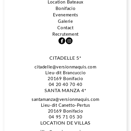
Location Bateaux
Bonifacio
5*
Evenements
Galerie
Contact
Restaurant La Vista
Recrutement
CITADELLE 5*
Spa Biologique Recherche
citadelle@versionmaquis.com
Lieu-dit Brancuccio
20169
Bonifacio
Location Bateaux
04 20 40 70 40
SANTA MANZA 4*
santamanza@versionmaquis.com
Lieu-dit Canetto-Pertus
Bonifacio
20169 Bonifacio
04 95 71 05 30
LOCATION DE VILLAS