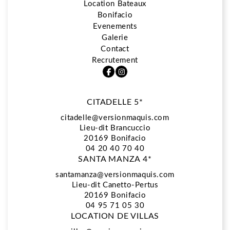
Location Bateaux
Bonifacio
5*
Evenements
Galerie
Contact
Restaurant La Vista
Recrutement
CITADELLE 5*
Spa Biologique Recherche
citadelle@versionmaquis.com
Lieu-dit Brancuccio
20169
Bonifacio
Location Bateaux
04 20 40 70 40
SANTA MANZA 4*
santamanza@versionmaquis.com
Lieu-dit Canetto-Pertus
Bonifacio
20169 Bonifacio
04 95 71 05 30
LOCATION DE VILLAS