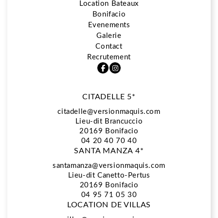
Location Bateaux
Bonifacio
5*
Evenements
Galerie
Contact
Restaurant La Vista
Recrutement
CITADELLE 5*
Spa Biologique Recherche
citadelle@versionmaquis.com
Lieu-dit Brancuccio
20169
Bonifacio
Location Bateaux
04 20 40 70 40
SANTA MANZA 4*
santamanza@versionmaquis.com
Lieu-dit Canetto-Pertus
Bonifacio
20169 Bonifacio
04 95 71 05 30
LOCATION DE VILLAS