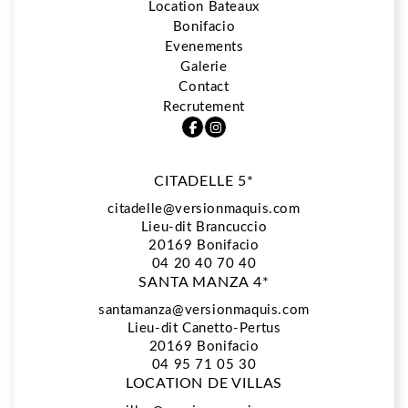
Location Bateaux
Bonifacio
5*
Evenements
Galerie
Contact
Restaurant La Vista
Recrutement
CITADELLE 5*
Spa Biologique Recherche
citadelle@versionmaquis.com
Lieu-dit Brancuccio
20169
Bonifacio
Location Bateaux
04 20 40 70 40
SANTA MANZA 4*
santamanza@versionmaquis.com
Lieu-dit Canetto-Pertus
Bonifacio
20169 Bonifacio
04 95 71 05 30
LOCATION DE VILLAS