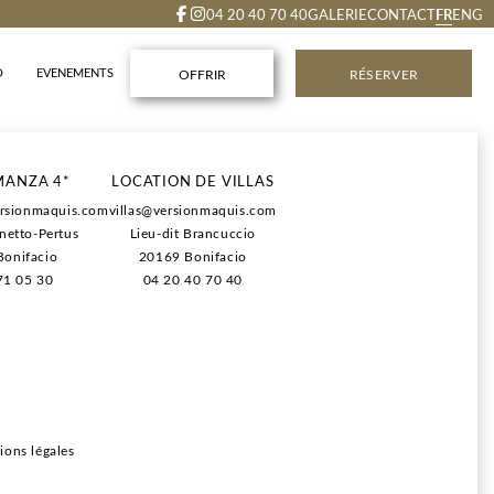
FR
04 20 40 70 40
GALERIE
CONTACT
ENG
O
EVENEMENTS
OFFRIR
RÉSERVER
rgement.
MANZA 4*
LOCATION DE VILLAS
its déjeuners.
rsionmaquis.com
villas@versionmaquis.com
ns au SPA (lors de la réservation du séjour).
anetto-Pertus
Lieu-dit Brancuccio
e règlement et d'annulation plus flexibles.
onifacio
20169 Bonifacio
71 05 30
04 20 40 70 40
ions légales