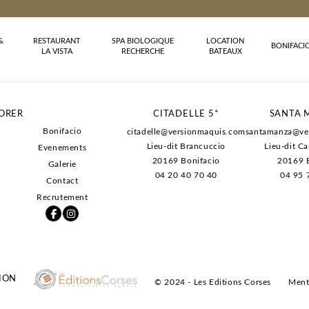
&
RESTAURANT
SPA BIOLOGIQUE
LOCATION
BONIFACI
LA VISTA
RECHERCHE
BATEAUX
-13% sur l'hébe
ORER
CITADELLE 5*
SANTA 
-20% sur les pet
Bonifacio
citadelle@versionmaquis.com
santamanza@ve
-20% sur les soi
Lieu-dit Brancuccio
Lieu-dit C
Evenements
Des conditions d
20169
Bonifacio
20169 B
Galerie
04 20 40 70 40
04 95 
Contact
Recrutement
ION
© 2024 - Les Editions Corses
Ment