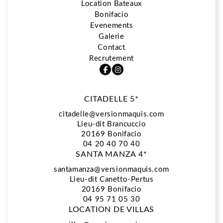
Location Bateaux
Bonifacio
5*
Evenements
Galerie
Contact
Restaurant La Vista
Recrutement
CITADELLE 5*
Spa Biologique Recherche
citadelle@versionmaquis.com
Lieu-dit Brancuccio
20169
Bonifacio
Location Bateaux
04 20 40 70 40
SANTA MANZA 4*
santamanza@versionmaquis.com
Lieu-dit Canetto-Pertus
Bonifacio
20169 Bonifacio
04 95 71 05 30
LOCATION DE VILLAS