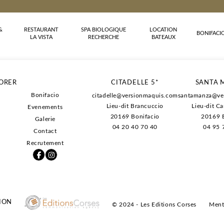
&
RESTAURANT
SPA BIOLOGIQUE
LOCATION
BONIFACI
LA VISTA
RECHERCHE
BATEAUX
-13% sur l'hébe
ORER
CITADELLE 5*
SANTA 
-20% sur les pet
Bonifacio
citadelle@versionmaquis.com
santamanza@ve
-20% sur les soi
Lieu-dit Brancuccio
Lieu-dit C
Evenements
Des conditions d
20169
Bonifacio
20169 B
Galerie
04 20 40 70 40
04 95 
Contact
Recrutement
ION
© 2024 - Les Editions Corses
Ment