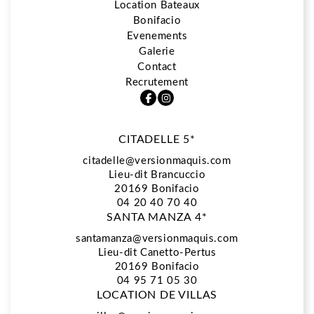
Location Bateaux
Bonifacio
5*
Evenements
Galerie
Contact
Restaurant La Vista
Recrutement
CITADELLE 5*
Spa Biologique Recherche
citadelle@versionmaquis.com
Lieu-dit Brancuccio
20169
Bonifacio
Location Bateaux
04 20 40 70 40
SANTA MANZA 4*
santamanza@versionmaquis.com
Lieu-dit Canetto-Pertus
Bonifacio
20169 Bonifacio
04 95 71 05 30
LOCATION DE VILLAS