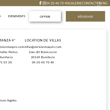
FR
04 20 40 70 40
GALERIE
CONTACT
ENG
O
EVENEMENTS
OFFRIR
RÉSERVER
rgement.
MANZA 4*
LOCATION DE VILLAS
its déjeuners.
rsionmaquis.com
villas@versionmaquis.com
ns au SPA (lors de la réservation du séjour).
anetto-Pertus
Lieu-dit Brancuccio
e règlement et d'annulation plus flexibles.
onifacio
20169 Bonifacio
71 05 30
04 20 40 70 40
ions légales