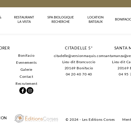
&
RESTAURANT
SPA BIOLOGIQUE
LOCATION
BONIFACI
LA VISTA
RECHERCHE
BATEAUX
-13% sur l'hébe
ORER
CITADELLE 5*
SANTA 
-20% sur les pet
Bonifacio
citadelle@versionmaquis.com
santamanza@ve
-20% sur les soi
Lieu-dit Brancuccio
Lieu-dit C
Evenements
Des conditions d
20169
Bonifacio
20169 B
Galerie
04 20 40 70 40
04 95 
Contact
Recrutement
ION
© 2024 - Les Editions Corses
Ment