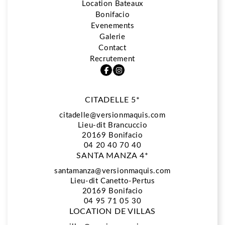
Location Bateaux
Bonifacio
5*
Evenements
Galerie
Contact
Restaurant La Vista
Recrutement
CITADELLE 5*
Spa Biologique Recherche
citadelle@versionmaquis.com
Lieu-dit Brancuccio
20169
Bonifacio
Location Bateaux
04 20 40 70 40
SANTA MANZA 4*
santamanza@versionmaquis.com
Lieu-dit Canetto-Pertus
Bonifacio
20169 Bonifacio
04 95 71 05 30
LOCATION DE VILLAS