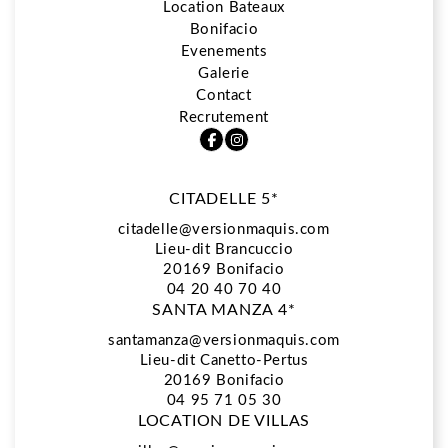
Location Bateaux
Bonifacio
5*
Evenements
Galerie
Contact
Restaurant La Vista
Recrutement
CITADELLE 5*
Spa Biologique Recherche
citadelle@versionmaquis.com
Lieu-dit Brancuccio
20169
Bonifacio
Location Bateaux
04 20 40 70 40
SANTA MANZA 4*
santamanza@versionmaquis.com
Lieu-dit Canetto-Pertus
Bonifacio
20169 Bonifacio
04 95 71 05 30
LOCATION DE VILLAS